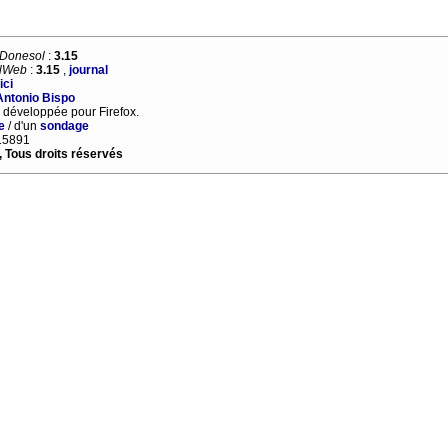
Donesol
:
3.15
lWeb
:
3.15
,
journal
ici
Antonio Bispo
 développée pour Firefox.
e
/ d'un
sondage
815891
 Tous droits réservés