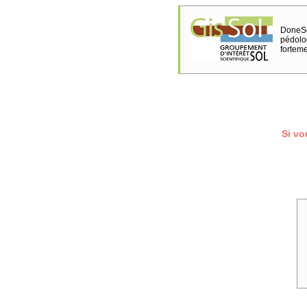
DoneSo
pédolo
fortem
Si vo